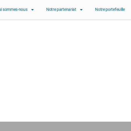
ui sommes-nous
Notre partenariat
Notre portefeuille